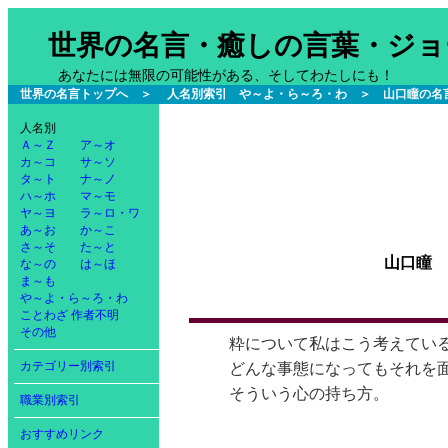
世界の名言・癒しの言葉・ジョ
あなたには無限の可能性がある、そしてわたしにも！
世界の名言トップへ
＞
人名別索引 や～よ・ら～ろ・わ
＞ 山口瞳の名
人名別
Ａ～Ｚ
ア～オ
カ～コ
サ～ソ
タ～ト
ナ～ノ
ハ～ホ
マ～モ
ヤ～ヨ
ラ～ロ・ワ
あ～お
か～こ
さ～そ
た～と
山口瞳
な～の
は～ほ
ま～も
や～よ・ら～ろ・わ
ことわざ
作者不明
その他
粋について私はこう考えてい
カテゴリー別索引
どんな事態になってもそれを
そういう心の持ち方。
職業別索引
おすすめリンク