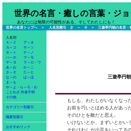
世界の名言・癒しの言葉・ジョ
あなたには無限の可能性がある、そしてわたしにも！
世界の名言トップへ
＞
人名別索引 さ ～ そ
＞
三遊亭円朝の名言・
人名別
Ａ～Ｚ
ア～オ
カ～コ
サ～ソ
タ～ト
ナ～ノ
ハ～ホ
マ～モ
ヤ～ヨ
ラ～ロ・ワ
あ～お
か～こ
さ～そ
た～と
三遊亭円
な～の
は～ほ
ま～も
や～よ・ら～ろ・わ
ことわざ
作者不明
その他
もしも、わたしがいなくなっ
カテゴリー別索引
お前を巧いとほめる人があっ
そのひとを敵だと思え。
職業別索引
いけないとか、まずいとかい
おすすめリンク
それはわしが小言をいってる