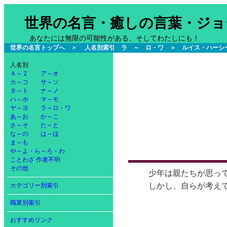
世界の名言・癒しの言葉・ジョ
あなたには無限の可能性がある、そしてわたしにも！
世界の名言トップへ
＞
人名別索引 ラ ～ ロ・ワ
＞ ルイス・ハーシ
人名別
Ａ～Ｚ
ア～オ
カ～コ
サ～ソ
タ～ト
ナ～ノ
ハ～ホ
マ～モ
ヤ～ヨ
ラ～ロ・ワ
あ～お
か～こ
さ～そ
た～と
な～の
は～ほ
ま～も
や～よ・ら～ろ・わ
ことわざ
作者不明
その他
少年は親たちが思っ
しかし、自らが考え
カテゴリー別索引
職業別索引
おすすめリンク