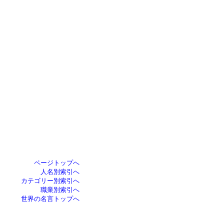
ページトップへ
人名別索引へ
カテゴリー別索引へ
職業別索引へ
世界の名言トップへ