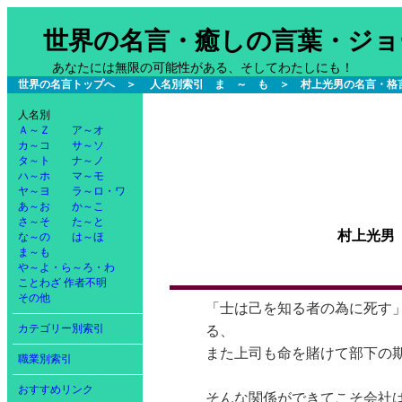
世界の名言・癒しの言葉・ジョ
あなたには無限の可能性がある、そしてわたしにも！
世界の名言トップへ
＞
人名別索引 ま ～ も
＞ 村上光男の名言・格
人名別
Ａ～Ｚ
ア～オ
カ～コ
サ～ソ
タ～ト
ナ～ノ
ハ～ホ
マ～モ
ヤ～ヨ
ラ～ロ・ワ
あ～お
か～こ
さ～そ
た～と
村上光男
な～の
は～ほ
ま～も
や～よ・ら～ろ・わ
ことわざ
作者不明
その他
「士は己を知る者の為に死す
カテゴリー別索引
る、
また上司も命を賭けて部下の
職業別索引
おすすめリンク
そんな関係ができてこそ会社