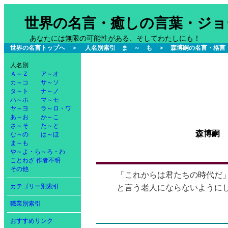
世界の名言・癒しの言葉・ジョ
あなたには無限の可能性がある、そしてわたしにも！
世界の名言トップへ
＞
人名別索引 ま ～ も
＞
森博嗣の名言・格言
人名別
Ａ～Ｚ
ア～オ
カ～コ
サ～ソ
タ～ト
ナ～ノ
ハ～ホ
マ～モ
ヤ～ヨ
ラ～ロ・ワ
あ～お
か～こ
さ～そ
た～と
森博嗣
な～の
は～ほ
ま～も
や～よ・ら～ろ・わ
ことわざ
作者不明
その他
「これからは君たちの時代だ
カテゴリー別索引
と言う老人にならないように
職業別索引
おすすめリンク