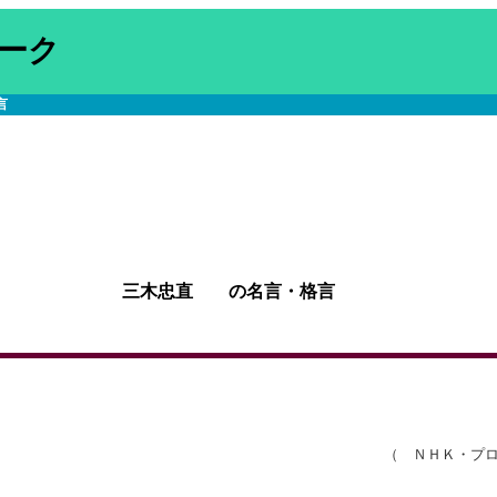
ーク
言
三木忠直 の名言・格言
（ ＮＨＫ・プ