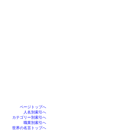
ページトップへ
人名別索引へ
カテゴリー別索引へ
職業別索引へ
世界の名言トップへ