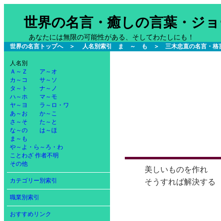
世界の名言・癒しの言葉・ジョ
あなたには無限の可能性がある、そしてわたしにも！
世界の名言トップへ
＞
人名別索引 ま ～ も
＞ 三木忠直の名言・格
人名別
Ａ～Ｚ
ア～オ
カ～コ
サ～ソ
タ～ト
ナ～ノ
ハ～ホ
マ～モ
ヤ～ヨ
ラ～ロ・ワ
あ～お
か～こ
さ～そ
た～と
な～の
は～ほ
ま～も
や～よ・ら～ろ・わ
ことわざ
作者不明
その他
美しいものを作れ
カテゴリー別索引
そうすれば解決する
職業別索引
おすすめリンク