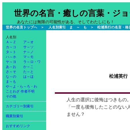
世界の名言・癒しの言葉・ジョ
あなたには無限の可能性がある、そしてわたしにも！
世界の名言トップへ
＞
人名別索引 ま ～ も
＞ 松浦英行の名言・格
人名別
Ａ～Ｚ
ア～オ
カ～コ
サ～ソ
タ～ト
ナ～ノ
ハ～ホ
マ～モ
ヤ～ヨ
ラ～ロ・ワ
あ～お
か～こ
さ～そ
た～と
松浦英行
な～の
は～ほ
ま～も
や～よ・ら～ろ・わ
ことわざ
作者不明
その他
人生の選択に後悔はつきもの
カテゴリー別索引
「一度も後悔したことのない
ません？
職業別索引
おすすめリンク