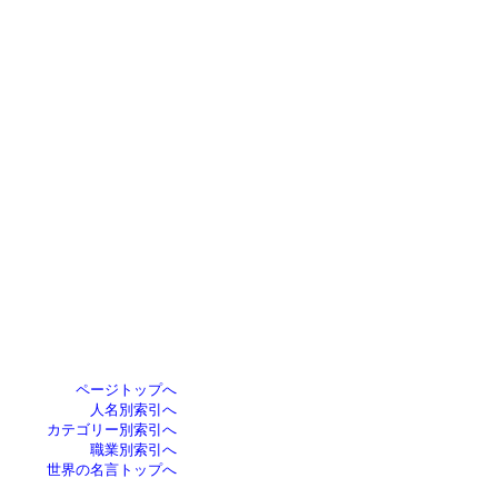
ページトップへ
人名別索引へ
カテゴリー別索引へ
職業別索引へ
世界の名言トップへ