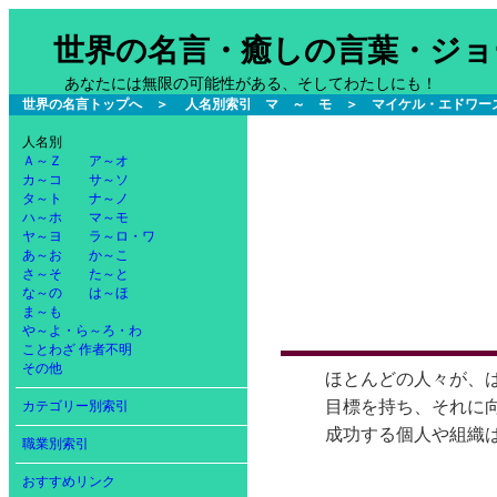
世界の名言・癒しの言葉・ジョ
あなたには無限の可能性がある、そしてわたしにも！
世界の名言トップへ
＞
人名別索引 マ ～ モ
＞ マイケル・エドワー
人名別
Ａ～Ｚ
ア～オ
カ～コ
サ～ソ
タ～ト
ナ～ノ
ハ～ホ
マ～モ
ヤ～ヨ
ラ～ロ・ワ
あ～お
か～こ
さ～そ
た～と
な～の
は～ほ
ま～も
や～よ・ら～ろ・わ
ことわざ
作者不明
その他
ほとんどの人々が、
目標を持ち、それに
カテゴリー別索引
成功する個人や組織
職業別索引
おすすめリンク