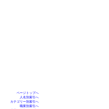
ページトップへ
人名別索引へ
カテゴリー別索引へ
職業別索引へ