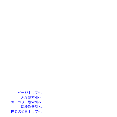
ページトップへ
人名別索引へ
カテゴリー別索引へ
職業別索引へ
世界の名言トップへ