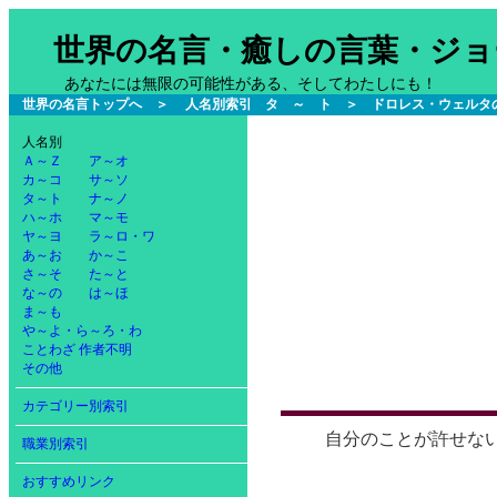
世界の名言・癒しの言葉・ジョ
あなたには無限の可能性がある、そしてわたしにも！
世界の名言トップへ
＞
人名別索引 タ ～ ト
＞ ドロレス・ウェルタ
人名別
Ａ～Ｚ
ア～オ
カ～コ
サ～ソ
タ～ト
ナ～ノ
ハ～ホ
マ～モ
ヤ～ヨ
ラ～ロ・ワ
あ～お
か～こ
さ～そ
た～と
な～の
は～ほ
ま～も
や～よ・ら～ろ・わ
ことわざ
作者不明
その他
カテゴリー別索引
自分のことが許せな
職業別索引
おすすめリンク